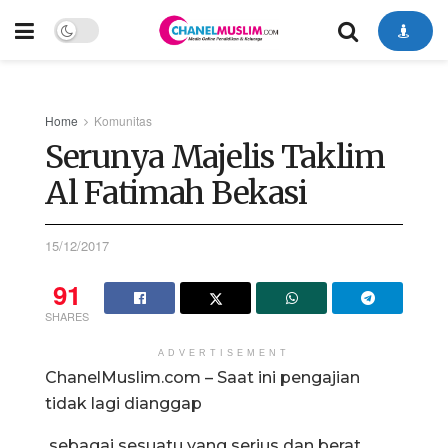
Home
Komunitas
Serunya Majelis Taklim
Al Fatimah Bekasi
15/12/2017
91
SHARES
ADVERTISEMENT
ChanelMuslim.com – Saat ini pengajian
tidak lagi dianggap
sebagai sesuatu yang serius dan berat