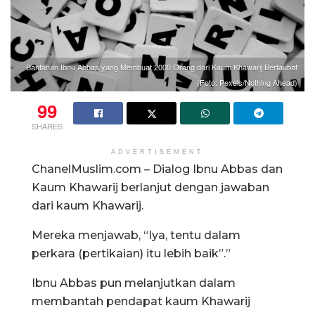
Bantahan Ibnu Abbas yang Membuat 2000 Orang dari Kaum Khawarij Bertaubat
(Foto: Pexels/Nothing Ahead)
99
SHARES
ADVERTISEMENT
ChanelMuslim.com – Dialog Ibnu Abbas dan
Kaum Khawarij berlanjut dengan jawaban
dari kaum Khawarij.
Mereka menjawab, “Iya, tentu dalam
perkara (pertikaian) itu lebih baik”.”
Ibnu Abbas pun melanjutkan dalam
membantah pendapat kaum Khawarij