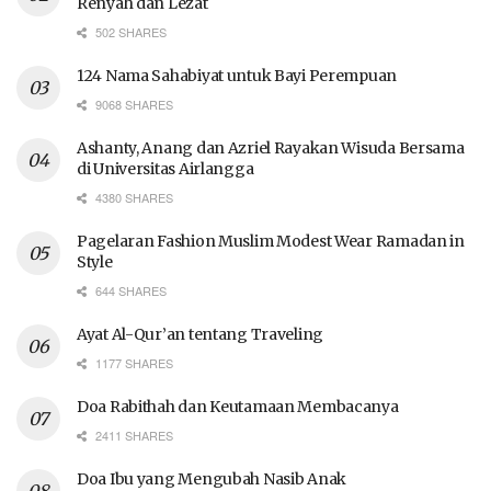
Renyah dan Lezat
502 SHARES
124 Nama Sahabiyat untuk Bayi Perempuan
9068 SHARES
Ashanty, Anang dan Azriel Rayakan Wisuda Bersama
di Universitas Airlangga
4380 SHARES
Pagelaran Fashion Muslim Modest Wear Ramadan in
Style
644 SHARES
Ayat Al-Qur’an tentang Traveling
1177 SHARES
Doa Rabithah dan Keutamaan Membacanya
2411 SHARES
Doa Ibu yang Mengubah Nasib Anak