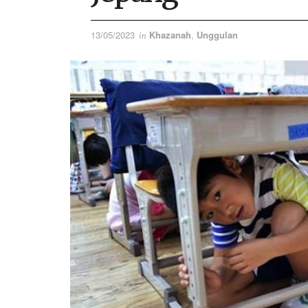
13/05/2023
Khazanah
,
Unggulan
in