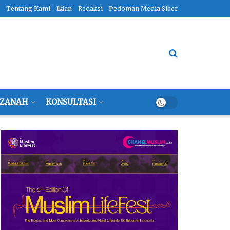
Tentang Kami
Iklan
Redaksi
Pedoman Media Siber
ZANAH
KONSULTASI