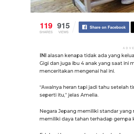
119
915
Share on Facebook
SHARES
VIEWS
ADV
INI
alasan kenapa tidak ada yang kelua
Gigi dan juga ibu 4 anak yang saat ini
menceritakan mengenai hal ini.
“Awalnya heran tapi jadi tahu setelah
seperti itu,” jelas Amelia.
Negara Jepang memiliki standar yang
memiliki daya tahan terhadap gempa k