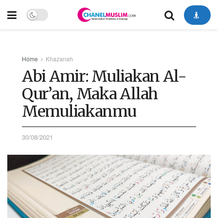
Home
Khazanah
Abi Amir: Muliakan Al-
Qur’an, Maka Allah
Memuliakanmu
30/08/2021