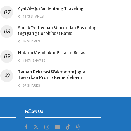
Ayat Al-Qur’an tentang Traveling
1173 SHARES
Simak Perbedaan Veneer dan Bleaching
Gigi yang Cocok buat Kamu
67 SHARES
Hukum Membakar Pakaian Bekas
11671 SHARES
Taman Rekreasi Waterboom Jogja
Tawarkan Promo Kemerdekaan
67 SHARES
Follow Us