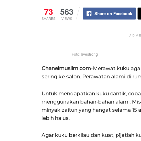
73
563
Share on Facebook
SHARES
VIEWS
ADV
Foto: livestrong
Chanelmuslim.com
-Merawat kuku agar 
sering ke salon. Perawatan alami di ru
Untuk mendapatkan kuku cantik, cobal
menggunakan bahan-bahan alami. Mi
minyak zaitun yang hangat selama 15 a
lebih halus.
Agar kuku berkilau dan kuat, pijatla