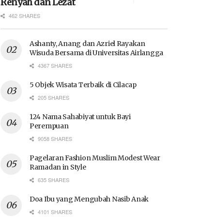
Renyah dan Lezat
462 SHARES
Ashanty, Anang dan Azriel Rayakan
Wisuda Bersama di Universitas Airlangga
4367 SHARES
5 Objek Wisata Terbaik di Cilacap
205 SHARES
124 Nama Sahabiyat untuk Bayi
Perempuan
9058 SHARES
Pagelaran Fashion Muslim Modest Wear
Ramadan in Style
635 SHARES
Doa Ibu yang Mengubah Nasib Anak
4101 SHARES