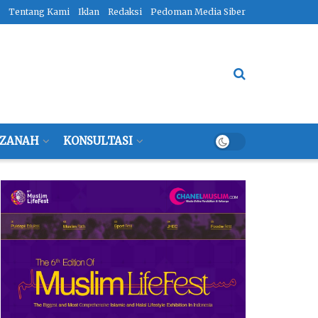
Tentang Kami
Iklan
Redaksi
Pedoman Media Siber
ZANAH
KONSULTASI