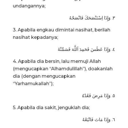
undangannya;
٣. وَإِذَا اِسْتَنْصَحَكَ فَانْصَحْهُ
3. Apabila engkau dimintai nasihat, berilah
nasihat kepadanya;
٤. وَإِذَا عَطَسَ فَحَمِدَ اَللَّهَ فَشمِّتْهُ
4. Apabila dia bersin, lalu memuji Allah
(mengucapkan “Alhamdulillah”), doakanlah
dia (dengan mengucapkan
“Yarhamukallah”);
٥. وَإِذَا مَرِضَ فَعُدْهُ
5. Apabila dia sakit, jenguklah dia;
٦. وَإِذَا مَاتَ فَاتْبَعْهُ