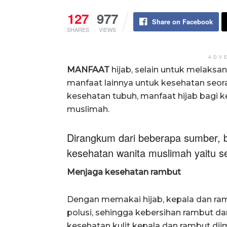
127
977
Share on Facebook
SHARES
VIEWS
ADV
MANFAAT
hijab, selain untuk melaksa
manfaat lainnya untuk kesehatan seora
kesehatan tubuh, manfaat hijab bagi k
muslimah.
Dirangkum dari beberapa sumber, be
kesehatan wanita muslimah yaitu se
Menjaga kesehatan rambut
Dengan memakai hijab, kepala dan ramb
polusi, sehingga kebersihan rambut dan
kesehatan kulit kepala dan rambut di