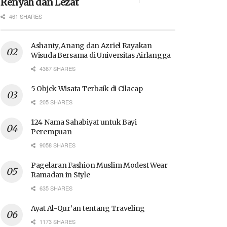
Renyah dan Lezat
461 SHARES
Ashanty, Anang dan Azriel Rayakan
Wisuda Bersama di Universitas Airlangga
4367 SHARES
5 Objek Wisata Terbaik di Cilacap
205 SHARES
124 Nama Sahabiyat untuk Bayi
Perempuan
9058 SHARES
Pagelaran Fashion Muslim Modest Wear
Ramadan in Style
635 SHARES
Ayat Al-Qur’an tentang Traveling
1173 SHARES