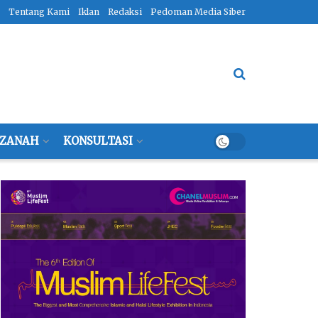
Tentang Kami
Iklan
Redaksi
Pedoman Media Siber
ZANAH
KONSULTASI