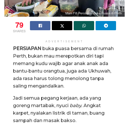
Mam Fifi Persiapan Buka Puasa di Perth
79
SHARES
ADVERTISEMENT
PERSIAPAN
buka puasa bersama di rumah
Perth, bukan mau merepotkan diri tapi
memang kudu wajib agar anak anak ada
bantu-bantu orangtua, juga ada Ukhuwah,
ada rasa harus tolong menolong tanpa
saling mengandalkan.
Jadi semua pegang kerjaan, ada yang
goreng martabak, nyuci
baby.
Angkat
karpet, nyalakan listrik di taman, buang
sampah dan masak bakso.