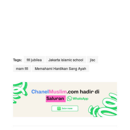
Tags:
fifi jubilea
Jakarta islamic school
jisc
mam fifi
Memahami Hardikan Sang Ayah