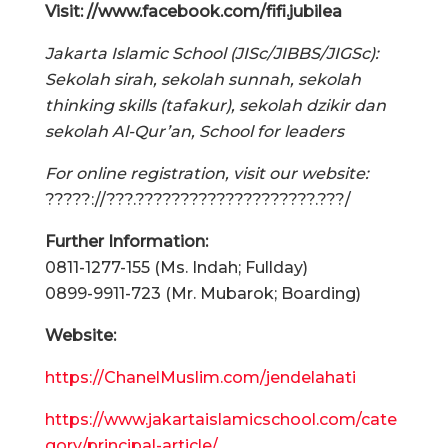
Visit: //www.facebook.com/fifi.jubilea
Jakarta Islamic School (JISc/JIBBS/JIGSc):
Sekolah sirah, sekolah sunnah, sekolah
thinking skills (tafakur), sekolah dzikir dan
sekolah Al-Qur’an, School for leaders
For online registration, visit our website:
?????://???.????????????????????.???/
Further Information:
0811-1277-155 (Ms. Indah; Fullday)
0899-9911-723 (Mr. Mubarok; Boarding)
Website:
https://ChanelMuslim.com/jendelahati
https://www.jakartaislamicschool.com/cate
gory/principal-article/