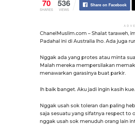
70
536
Share on Facebook
SHARES
VIEWS
ADV
ChanelMuslim.com – Shalat taraweh, 
Padahal ini di Australia lho. Ada juga
Nggak ada yang protes atau minta suar
Malah mereka mempersilakan memakai
menawarkan garasinya buat parkir.
Ih baik banget. Aku jadi ingin kasih kue.
Nggak usah sok toleran dan paling he
saja sesuatu yang sifatnya respect to 
nggak usah sok menuduh orang lain int