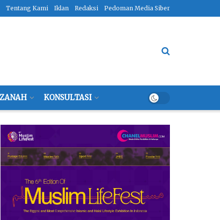
Tentang Kami
Iklan
Redaksi
Pedoman Media Siber
ZANAH
KONSULTASI