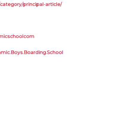
ategory/principal-article/
amicschoolcom
amic.Boys.Boarding.School