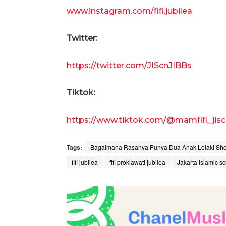
www.instagram.com/fifi.jubilea
Twitter:
https://twitter.com/JIScnJIBBs
Tiktok:
https://www.tiktok.com/@mamfifi_jisc
Tags:
Bagaimana Rasanya Punya Dua Anak Lelaki Shol
fifi jubilea
fifi proklawati jubilea
Jakarta islamic s