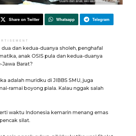
Suami dan anak laki-laki Mam Fifi Jubilea
Share on Twitter
Whatsapp
Telegram
ERTISEMENT
i dua dan kedua-duanya sholeh, penghafal
ematika, anak OSIS pula dan kedua-duanya
-Jawa Barat?
eka adalah muridku di JIBBS SMU, juga
i-ramai boyong piala. Kalau nggak salah
eperti waktu Indonesia kemarin menang emas
pencak silat.