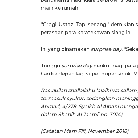
main ke rumah.
“Grogi, Ustaz. Tapi senang,” demikia
perasaan para karatekawan siang ini.
Ini yang dinamakan
surprise day
, “Sek
Tunggu
surprise day
berikut bagi para 
hari ke depan lagi super duper sibuk. 
Rasulullah shallallahu ‘alaihi wa sall
termasuk syukur, sedangkan meningg
Ahmad, 4/278. Syaikh Al Albani meng
dalam Shahih Al Jaami’ no. 3014).
(Catatan Mam Fifi, November 2018)