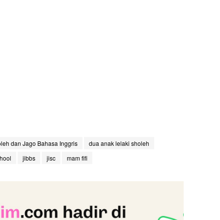
eh dan Jago Bahasa Inggris
dua anak lelaki sholeh
chool
jibbs
jisc
mam fifi