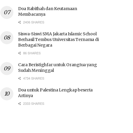
Doa Rabithah dan Keutamaan
Membacanya
2406 SHARES
Siswa-Siswi SMA Jakarta Islamic School
Berhasil Tembus Universitas Ternama di
Berbagai Negara
86 SHARES
Cara Beristighfar untuk Orangtua yang
Sudah Meninggal
4734 SHARES
Doa untuk Palestina Lengkap beserta
Artinya
2333 SHARES