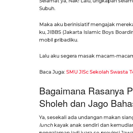
Selamat ya, Nak! Lalu, ungkapan selama
Subuh.
Maka aku berinisiatif mengajak merek
ku, JIBBS (Jakarta Islamic Boys Board
mobil pribadiku.
Lalu aku segera masak macam-macam k
Baca Juga:
SMU JISc Sekolah Swasta Ter
Bagaimana Rasanya P
Sholeh dan Jago Bahas
Ya, sesekali ada undangan makan sian
lunch
kayak anak sendiri dan kemudia
pengalaman jadi juara se-provinsi Jaw