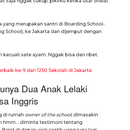
t saja nggak cukup, pikirku ketika usai Shalat
a yang merupakan santri di Boarding School-
ing School), ke Jakarta dan dijemput dengan
ecuali sate ayam. Nggak bisa dan ribet.
baik ke-9 dari 1250 Sekolah di Jakarta
unya Dua Anak Lelaki
a Inggris
g di rumah
owner of the school
, dimasakin
n hmm… diminta testimoni tentang
a Barat di depan
girls
cantik yang juga lagi