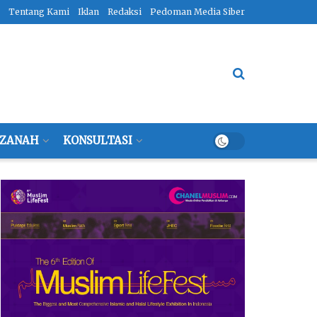
Tentang Kami
Iklan
Redaksi
Pedoman Media Siber
ZANAH
KONSULTASI