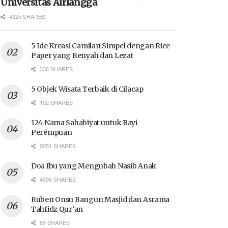
Universitas Airlangga
4325 SHARES
5 Ide Kreasi Camilan Simpel dengan Rice
Paper yang Renyah dan Lezat
338 SHARES
5 Objek Wisata Terbaik di Cilacap
192 SHARES
124 Nama Sahabiyat untuk Bayi
Perempuan
9051 SHARES
Doa Ibu yang Mengubah Nasib Anak
4098 SHARES
Ruben Onsu Bangun Masjid dan Asrama
Tahfidz Qur’an
69 SHARES