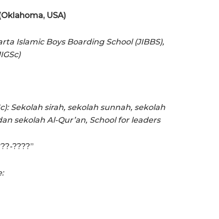
.D. (Oklahoma, USA)
arta Islamic Boys Boarding School (JIBBS),
JIGSc)
c): Sekolah sirah, sekolah sunnah, sekolah
r dan sekolah Al-Qur’an, School for leaders
???-????”
e: