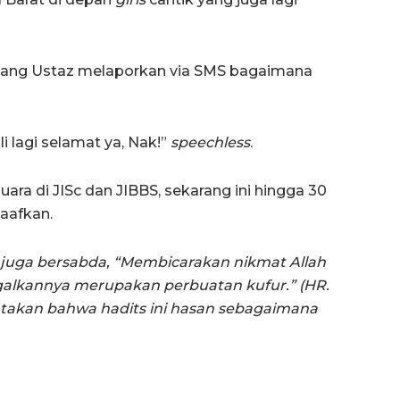
n sang Ustaz melaporkan via SMS bagaimana
ali lagi selamat ya, Nak!”
speechless
.
juara di JISc dan JIBBS, sekarang ini hingga 30
Maafkan.
am juga bersabda, “Membicarakan nikmat Allah
alkannya merupakan perbuatan kufur.” (HR.
atakan bahwa hadits ini hasan sebagaimana