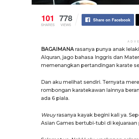
101
778
Share on Facebook
SHARES
VIEWS
ADV
BAGAIMANA
rasanya punya anak lelak
Alquran, jago bahasa Inggris dan Mat
memenangkan pertandingan karate se
Dan aku melihat sendiri. Ternyata mer
rombongan karatekawan lainnya berama
ada 6 piala.
Weuy
rasanya kayak begini kali ya. S
Asian Games bertubi-tubi di kejuaraan 