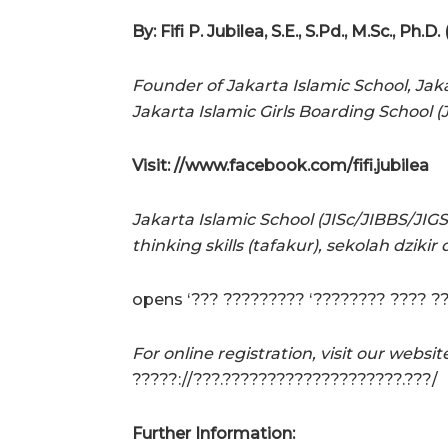
By: Fifi P. Jubilea, S.E., S.Pd., M.Sc., Ph
Founder of Jakarta Islamic School, Jak
Jakarta Islamic Girls Boarding School (
Visit: //www.facebook.com/fifi.jubilea
Jakarta Islamic School (JISc/JIBBS/JIGS
thinking skills (tafakur), sekolah dziki
opens ‘??? ????????? ‘???????? ???? ?
For online registration, visit our websit
?????://???.????????????????????.???/
Further Information: