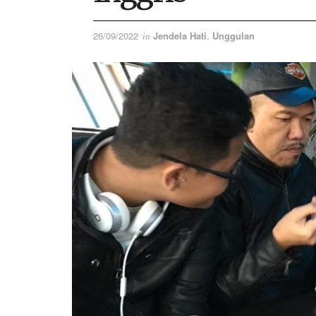
26/09/2022
Jendela Hati
,
Unggulan
in