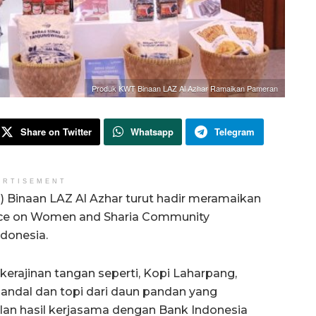
Produk KWT Binaan LAZ Al Azhar Ramaikan Pameran
Share on Twitter
Whatsapp
Telegram
ERTISEMENT
Binaan LAZ Al Azhar turut hadir meramaikan
rence on Women and Sharia Community
donesia.
erajinan tangan seperti, Kopi Laharpang,
 sandal dan topi dari daun pandan yang
n hasil kerjasama dengan Bank Indonesia