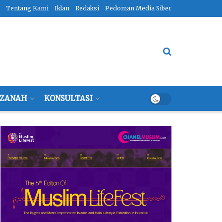
Tentang Kami
Iklan
Redaksi
Pedoman Media Siber
ZANAH
KONSULTASI