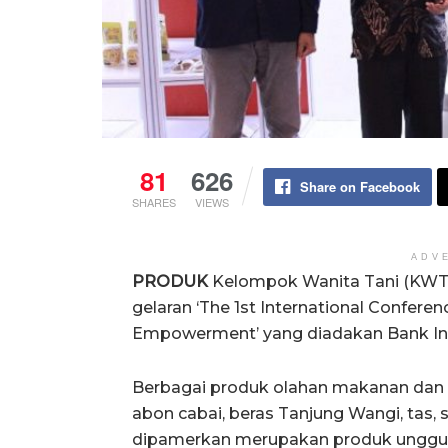
81
626
Share on Facebook
SHARES
VIEWS
ADV
PRODUK
Kelompok Wanita Tani (KWT) 
gelaran ‘The 1st International Confe
Empowerment’ yang diadakan Bank In
Berbagai produk olahan makanan dan k
abon cabai, beras Tanjung Wangi, tas,
dipamerkan merupakan produk unggula