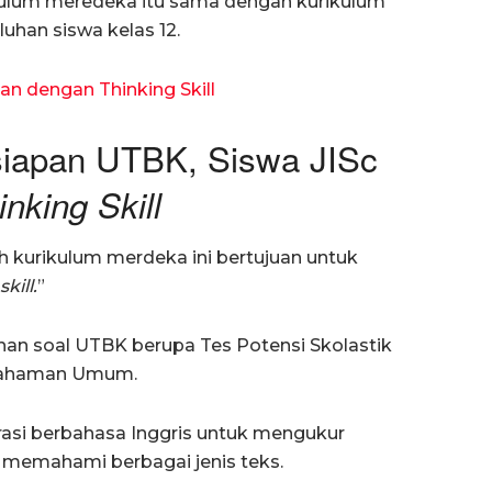
ulum meredeka itu sama dengan kurikulum
luhan siswa kelas 12.
an dengan Thinking Skill
iapan UTBK, Siswa JISc
nking Skill
ah kurikulum merdeka ini bertujuan untuk
kill.
”
atihan soal UTBK berupa Tes Potensi Skolastik
emahaman Umum.
terasi berbahasa Inggris untuk mengukur
memahami berbagai jenis teks.