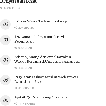
Renyah dan Lezat
502 SHARES
5 Objek Wisata Terbaik di Cilacap
229 SHARES
124 Nama Sahabiyat untuk Bayi
Perempuan
9067 SHARES
Ashanty, Anang dan Azriel Rayakan
Wisuda Bersama di Universitas Airlangga
4380 SHARES
Pagelaran Fashion Muslim Modest Wear
Ramadan in Style
644 SHARES
Ayat Al-Qur’an tentang Traveling
1177 SHARES