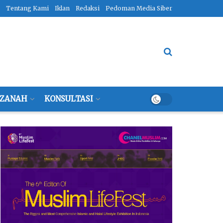
Tentang Kami
Iklan
Redaksi
Pedoman Media Siber
ZANAH
KONSULTASI