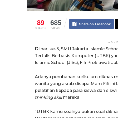
89
685
Share on Facebook
SHARES
VIEWS
ADV
DI
hari ke-3, SMU Jakarta Islamic Sch
Tertulis Berbasis Komputer (UTBK) ya
Islamic School (JISc), Fifi Proklawati Jub
Adanya perubahan kurikulum diknas m
wanita yang akrab disapa Mam Fifi in
pelatihan kepada para siswa dan si
thinking skill
mereka.
“UTBK kamu soalnya bukan soal diknas