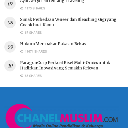
Ayat Al-Qur’an tentang Traveling
1173 SHARES
Simak Perbedaan Veneer dan Bleaching Gigi yang
Cocok buat Kamu
67 SHARES
Hukum Membakar Pakaian Bekas
11671 SHARES
ParagonCorp Perkuat Riset Multi-Omics untuk
Hadirkan Inovasi yang Semakin Relevan
68 SHARES