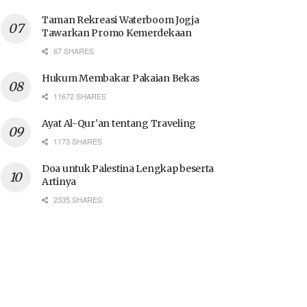
Taman Rekreasi Waterboom Jogja
Tawarkan Promo Kemerdekaan
67 SHARES
Hukum Membakar Pakaian Bekas
11672 SHARES
Ayat Al-Qur’an tentang Traveling
1173 SHARES
Doa untuk Palestina Lengkap beserta
Artinya
2335 SHARES