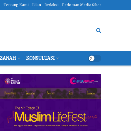
Tentang Kami
Iklan
Redaksi
Pedoman Media Siber
ZANAH
KONSULTASI