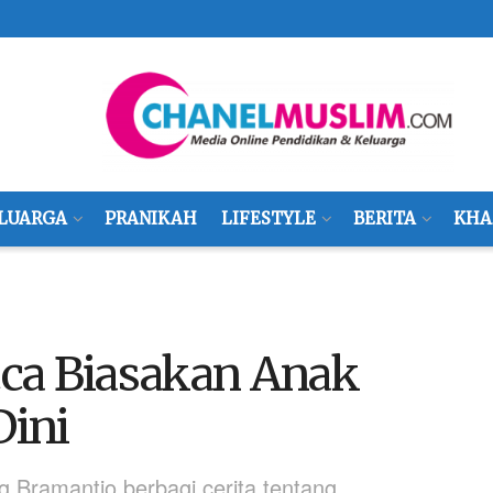
LUARGA
PRANIKAH
LIFESTYLE
BERITA
KHA
ca Biasakan Anak
ini
g Bramantio berbagi cerita tentang