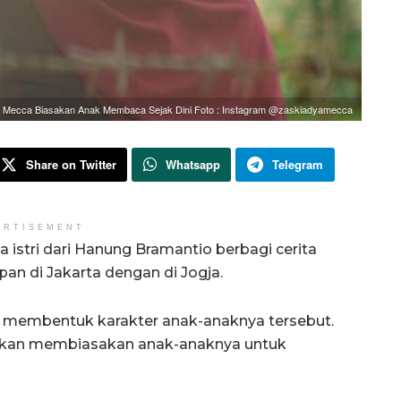
 Mecca Biasakan Anak Membaca Sejak Dini Foto : Instagram @zaskiadyamecca
Share on Twitter
Whatsapp
Telegram
ERTISEMENT
istri dari Hanung Bramantio berbagi cerita
n di Jakarta dengan di Jogja.
ia membentuk karakter anak-anaknya tersebut.
takan membiasakan anak-anaknya untuk