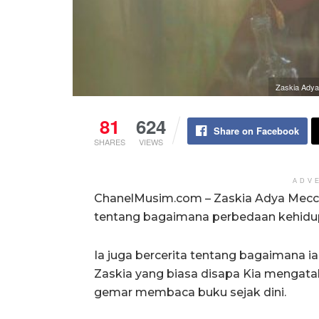
Zaskia Adya
81
624
Share on Facebook
SHARES
VIEWS
ADV
ChanelMusim.com – Zaskia Adya Mecca 
tentang bagaimana perbedaan kehidupa
Ia juga bercerita tentang bagaimana 
Zaskia yang biasa disapa Kia menga
gemar membaca buku sejak dini.