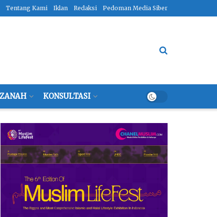
Tentang Kami
Iklan
Redaksi
Pedoman Media Siber
ZANAH
KONSULTASI