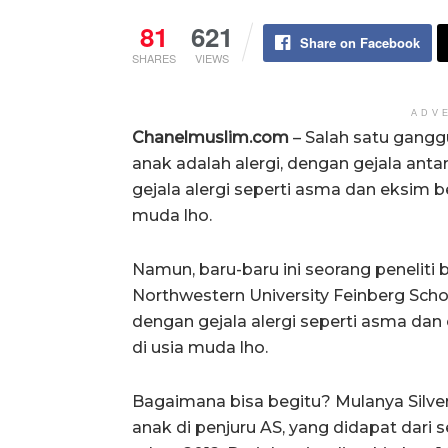
81
621
Share on Facebook
SHARES
VIEWS
ADV
Chanelmuslim.com
– Salah satu gangg
anak adalah alergi, dengan gejala anta
gejala alergi seperti asma dan eksim 
muda lho.
Namun, baru-baru ini seorang peneliti 
Northwestern University Feinberg Sch
dengan gejala alergi seperti asma da
di usia muda lho.
Bagaimana bisa begitu? Mulanya Silve
anak di penjuru AS, yang didapat dari 