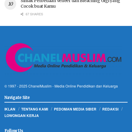
Simak Perbedaan Veneer dan Bleaching Gigi yang
Cocok buat Kamu
67 SHARES
© 1997 - 2025
ChanelMuslim
- Media Online Pendidikan dan Keluarga
Navigate Site
IKLAN
TENTANG KAMI
PEDOMAN MEDIA SIBER
REDAKSI
LOWONGAN KERJA
Follow Us