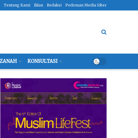
Tentang Kami
Iklan
Redaksi
Pedoman Media Siber
ZANAH
KONSULTASI