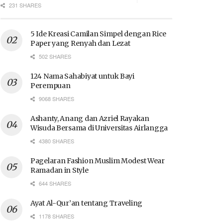
231 SHARES
5 Ide Kreasi Camilan Simpel dengan Rice
Paper yang Renyah dan Lezat
502 SHARES
124 Nama Sahabiyat untuk Bayi
Perempuan
9068 SHARES
Ashanty, Anang dan Azriel Rayakan
Wisuda Bersama di Universitas Airlangga
4380 SHARES
Pagelaran Fashion Muslim Modest Wear
Ramadan in Style
644 SHARES
Ayat Al-Qur’an tentang Traveling
1178 SHARES