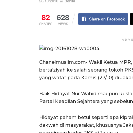
28/10/2016
Berita
in
82
628
Share on Facebook
SHARES
VIEWS
ADV
Chanelmuslim.com- Wakil Ketua MPR, D
berta’ziyah ke salah seorang tokoh PKS
yang wafat pada Kamis (27/10) di Jakar
Baik Hidayat Nur Wahid maupun Ruslan
Partai Keadilan Sejahtera yang sebelu
Hidayat paham betul seperti apa kipra
dakwah di masyarakat, khususnya Jaka
pembinaan kader PKS di Jakarta.