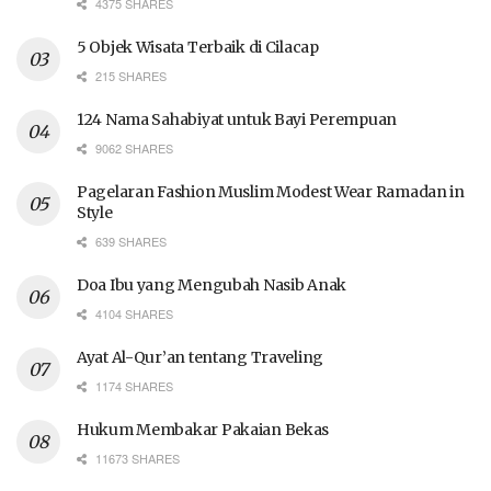
4375 SHARES
5 Objek Wisata Terbaik di Cilacap
215 SHARES
124 Nama Sahabiyat untuk Bayi Perempuan
9062 SHARES
Pagelaran Fashion Muslim Modest Wear Ramadan in
Style
639 SHARES
Doa Ibu yang Mengubah Nasib Anak
4104 SHARES
Ayat Al-Qur’an tentang Traveling
1174 SHARES
Hukum Membakar Pakaian Bekas
11673 SHARES