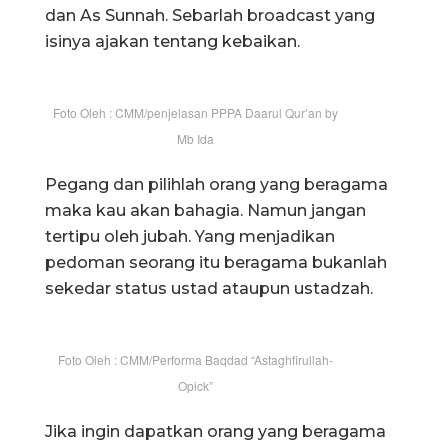
dan As Sunnah. Sebarlah broadcast yang
isinya ajakan tentang kebaikan.
Foto Oleh : CMM/penjelasan PPPA Daarul Qur’an by
Mb Ida
Pegang dan pilihlah orang yang beragama
maka kau akan bahagia. Namun jangan
tertipu oleh jubah. Yang menjadikan
pedoman seorang itu beragama bukanlah
sekedar status ustad ataupun ustadzah.
Foto Oleh : CMM/Performa Baqdad “Astaghfirullah-
Opick”
Jika ingin dapatkan orang yang beragama