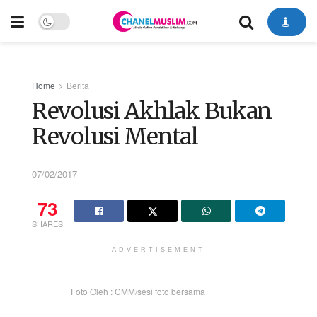
Home
Berita
Revolusi Akhlak Bukan
Revolusi Mental
07/02/2017
73
SHARES
ADVERTISEMENT
Foto Oleh : CMM/sesi foto bersama