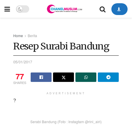
Home
Berita
Resep Surabi Bandung
05/01/2017
77
SHARES
ADVERTISEMENT
?
Serabi Bandung (Foto : Instagtam @rini_airi)