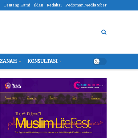
Tentang Kami
Iklan
Redaksi
Pedoman Media Siber
ZANAH
KONSULTASI