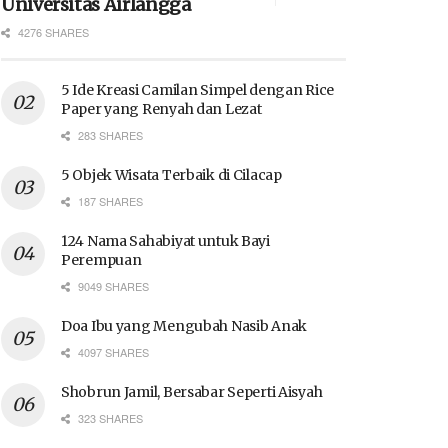
Universitas Airlangga
4276 SHARES
5 Ide Kreasi Camilan Simpel dengan Rice
Paper yang Renyah dan Lezat
283 SHARES
5 Objek Wisata Terbaik di Cilacap
187 SHARES
124 Nama Sahabiyat untuk Bayi
Perempuan
9049 SHARES
Doa Ibu yang Mengubah Nasib Anak
4097 SHARES
Shobrun Jamil, Bersabar Seperti Aisyah
323 SHARES