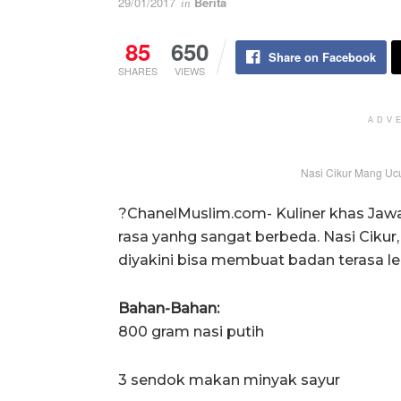
29/01/2017
Berita
in
85
650
Share on Facebook
SHARES
VIEWS
ADV
Nasi Cikur Mang Ucu
?ChanelMuslim.com- Kuliner khas Jawa 
rasa yanhg sangat berbeda. Nasi Cikur
diyakini bisa membuat badan terasa l
Bahan-Bahan:
800 gram nasi putih
3 sendok makan minyak sayur