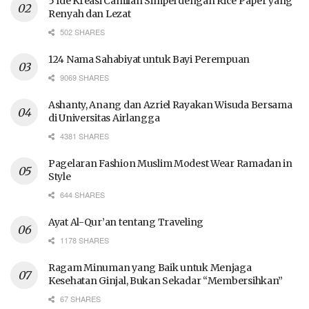
5 Ide Kreasi Camilan Simpel dengan Rice Paper yang
Renyah dan Lezat
502 SHARES
124 Nama Sahabiyat untuk Bayi Perempuan
9069 SHARES
Ashanty, Anang dan Azriel Rayakan Wisuda Bersama
di Universitas Airlangga
4381 SHARES
Pagelaran Fashion Muslim Modest Wear Ramadan in
Style
644 SHARES
Ayat Al-Qur’an tentang Traveling
1178 SHARES
Ragam Minuman yang Baik untuk Menjaga
Kesehatan Ginjal, Bukan Sekadar “Membersihkan”
67 SHARES