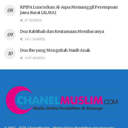
KPIPA Luncurkan Al-Aqsa Memanggil Perempuan
Jawa Barat (ALMA)
67 SHARES
Doa Rabithah dan Keutamaan Membacanya
2411 SHARES
Doa Ibu yang Mengubah Nasib Anak
4107 SHARES
© 1997 - 2025
ChanelMuslim
- Media Online Pendidikan dan Keluarga