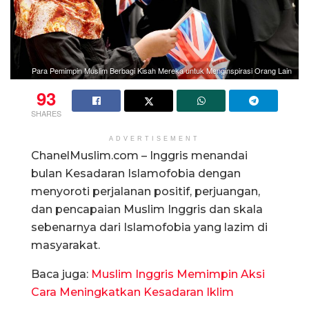
Para Pemimpin Muslim Berbagi Kisah Mereka untuk Menginspirasi Orang Lain
93
SHARES
ADVERTISEMENT
ChanelMuslim.com – Inggris menandai
bulan Kesadaran Islamofobia dengan
menyoroti perjalanan positif, perjuangan,
dan pencapaian Muslim Inggris dan skala
sebenarnya dari Islamofobia yang lazim di
masyarakat.
Baca juga:
Muslim Inggris Memimpin Aksi
Cara Meningkatkan Kesadaran Iklim