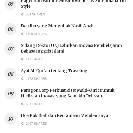
Pagelaran Fashion Muslim Modest Wear Ramadan in
Style
634 SHARES
Doa Ibu yang Mengubah Nasib Anak
4100 SHARES
Sidang Doktor UNJ Lahirkan Inovasi Pembelajaran
Bahasa Inggris Islami
71 SHARES
Ayat Al-Qur’an tentang Traveling
1172 SHARES
ParagonCorp Perkuat Riset Multi-Omics untuk
Hadirkan Inovasi yang Semakin Relevan
68 SHARES
Doa Rabithah dan Keutamaan Membacanya
2407 SHARES