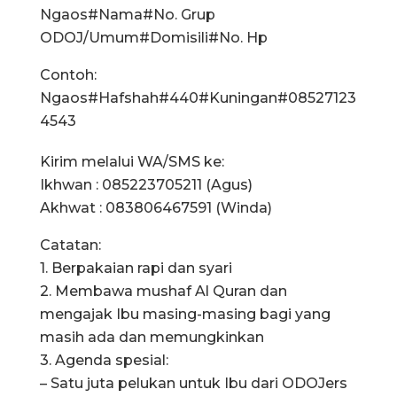
Ngaos#Nama#No. Grup
ODOJ/Umum#Domisili#No. Hp
Contoh:
Ngaos#Hafshah#440#Kuningan#08527123
4543
Kirim melalui WA/SMS ke:
Ikhwan : 085223705211 (Agus)
Akhwat : 083806467591 (Winda)
Catatan:
1. Berpakaian rapi dan syari
2. Membawa mushaf Al Quran dan
mengajak Ibu masing-masing bagi yang
masih ada dan memungkinkan
3. Agenda spesial:
– Satu juta pelukan untuk Ibu dari ODOJers