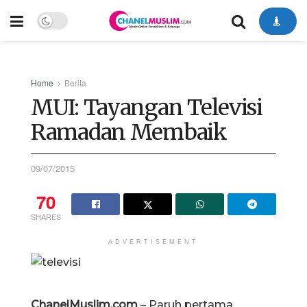
Home
Berita
MUI: Tayangan Televisi
Ramadan Membaik
09/07/2015
70
SHARES
ADVERTISEMENT
ChanelMuslim.com
– Paruh pertama