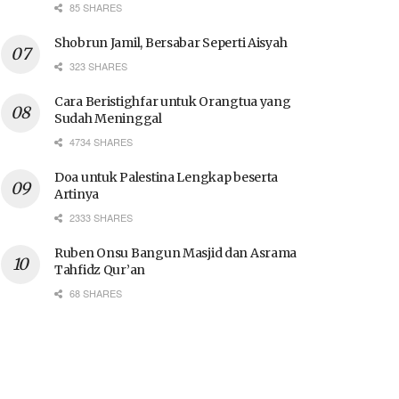
85 SHARES
Shobrun Jamil, Bersabar Seperti Aisyah
323 SHARES
Cara Beristighfar untuk Orangtua yang
Sudah Meninggal
4734 SHARES
Doa untuk Palestina Lengkap beserta
Artinya
2333 SHARES
Ruben Onsu Bangun Masjid dan Asrama
Tahfidz Qur’an
68 SHARES