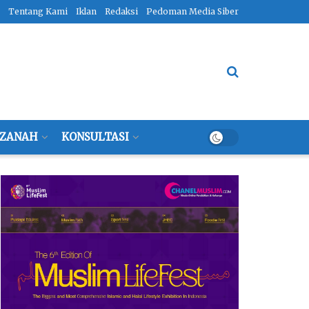
Tentang Kami
Iklan
Redaksi
Pedoman Media Siber
ZANAH
KONSULTASI