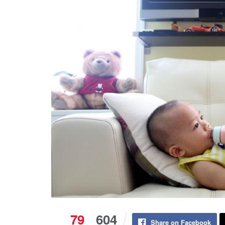
79
604
Share on Facebook