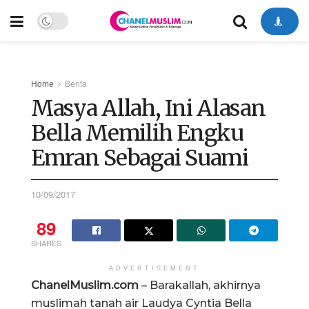
Home
Berita
Masya Allah, Ini Alasan
Bella Memilih Engku
Emran Sebagai Suami
10/09/2017
89
SHARES
ADVERTISEMENT
ChanelMuslim.com
– Barakallah, akhirnya
muslimah tanah air Laudya Cyntia Bella