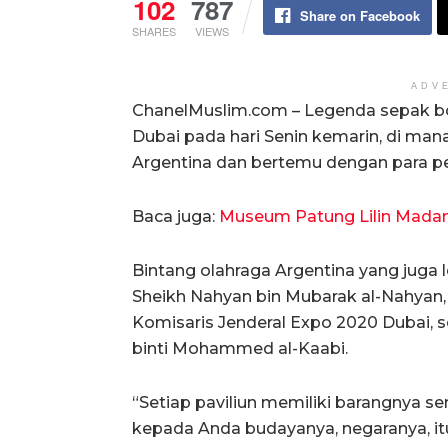
102
787
Share on Facebook
SHARES
VIEWS
ADV
ChanelMuslim.com – Legenda sepak bo
Dubai pada hari Senin kemarin, di mana
Argentina dan bertemu dengan para pe
Baca juga:
Museum Patung Lilin Madam
Bintang olahraga Argentina yang juga
Sheikh Nahyan bin Mubarak al-Nahyan, 
Komisaris Jenderal Expo 2020 Dubai,
binti Mohammed al-Kaabi.
“Setiap paviliun memiliki barangnya se
kepada Anda budayanya, negaranya, it