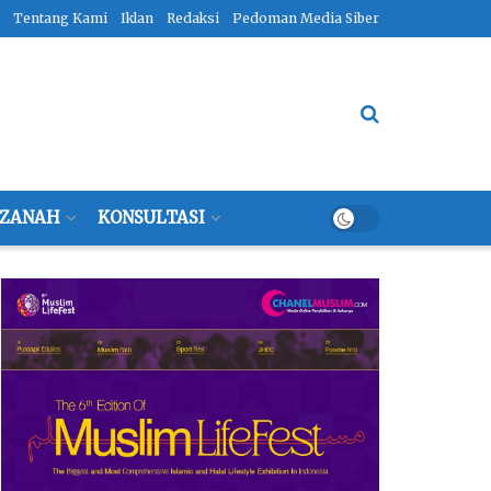
Tentang Kami
Iklan
Redaksi
Pedoman Media Siber
ZANAH
KONSULTASI