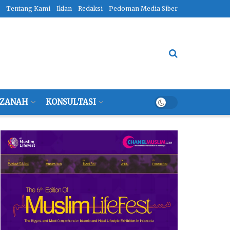
Tentang Kami
Iklan
Redaksi
Pedoman Media Siber
ZANAH
KONSULTASI