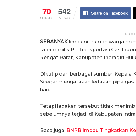
70
542
Share on Facebook
SHARES
VIEWS
ADV
SEBANYAK
lima unit rumah warga men
tanam milik PT Transportasi Gas Indo
Rengat Barat, Kabupaten Indragiri Hulu 
Dikutip dari berbagai sumber, Kepala 
Siregar mengatakan ledakan pipa gas t
hari.
Tetapi ledakan tersebut tidak menimb
sebelumnya terjadi di Kabupaten Indragiri
Baca juga:
BNPB Imbau Tingkatkan Kes