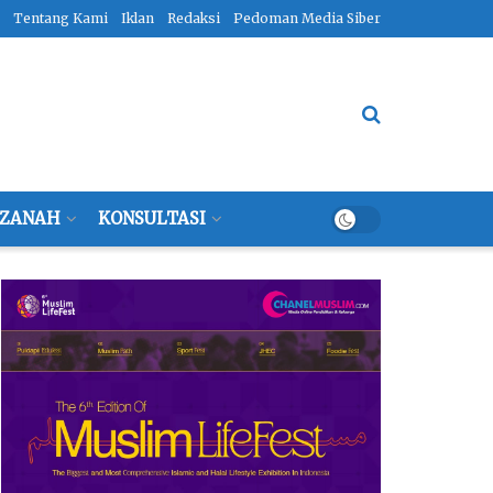
Tentang Kami
Iklan
Redaksi
Pedoman Media Siber
ZANAH
KONSULTASI