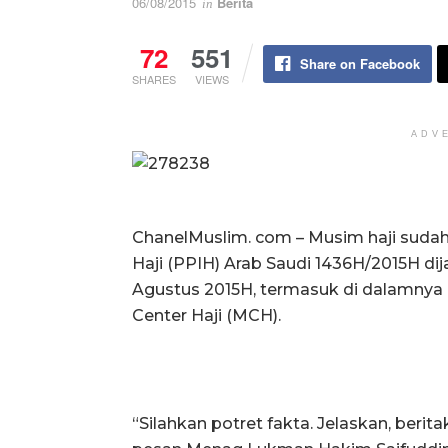
06/08/2015
Berita
in
72
551
Share on Facebook
SHARES
VIEWS
ADV
ChanelMuslim. com – Musim haji sudah
Haji (PPIH) Arab Saudi 1436H/2015H d
Agustus 2015H, termasuk di dalamnya 
Center Haji (MCH).
“Silahkan potret fakta. Jelaskan, berit