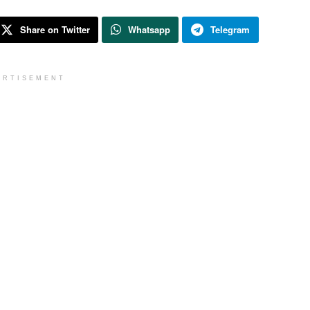
Share on Twitter
Whatsapp
Telegram
ERTISEMENT
 makanan istimewa yang sering dipandang
ak banyak orang yang tahu mengenai
mpe terdapat banyak sekali nutrisi yang
yang diungkapkan oleh Head Of Food Science
ah:
dung 18 protein ini dan kandungan