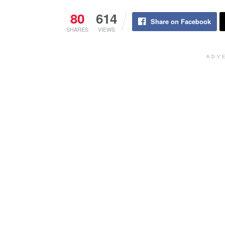
80
614
Share on Facebook
SHARES
VIEWS
ADV
ChanelMuslim.com
– Tempe merupakan
sebelah mata. Hal ini dikarenakan tid
keistimewaan tempe. Padahal dalam te
baik untuk kesehatan.
Berikut manfaat khasiat pada tempe 
and Technology Departemen Ardiansy
1. Menangkal Radikal Bebas
Kandungan tempe yang banyak mengan