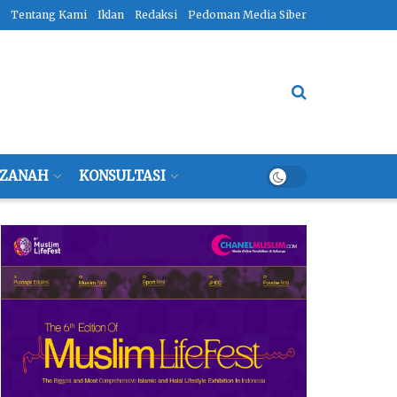
Tentang Kami
Iklan
Redaksi
Pedoman Media Siber
ZANAH
KONSULTASI