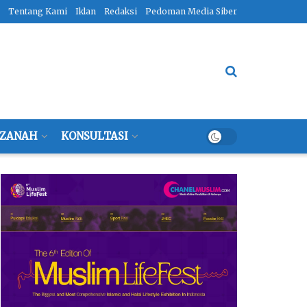
Tentang Kami
Iklan
Redaksi
Pedoman Media Siber
ZANAH
KONSULTASI