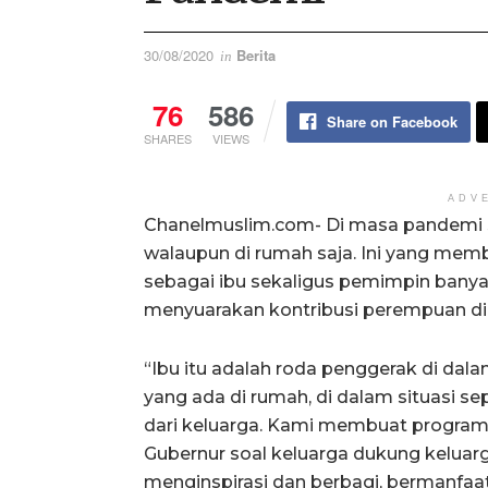
30/08/2020
Berita
in
76
586
Share on Facebook
SHARES
VIEWS
ADV
Chanelmuslim.com- Di masa pandemi se
walaupun di rumah saja. Ini yang membu
sebagai ibu sekaligus pemimpin banya
menyuarakan kontribusi perempuan d
“Ibu itu adalah roda penggerak di dal
yang ada di rumah, di dalam situasi se
dari keluarga. Kami membuat program 
Gubernur soal keluarga dukung keluarg
menginspirasi dan berbagi, bermanfaat