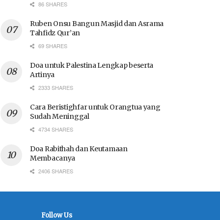
86 SHARES
Ruben Onsu Bangun Masjid dan Asrama
Tahfidz Qur’an
69 SHARES
Doa untuk Palestina Lengkap beserta
Artinya
2333 SHARES
Cara Beristighfar untuk Orangtua yang
Sudah Meninggal
4734 SHARES
Doa Rabithah dan Keutamaan
Membacanya
2406 SHARES
Follow Us