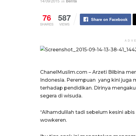
14/09/2015
Berita
in
76
587
Share on Facebook
SHARES
VIEWS
ADV
ChanelMuslim.com – Arzeti Bilbina mem
Indonesia. Perempuan yang kini juga m
terhadap pendidikan. Dirinya mengaku
segera di wisuda.
“Alhamdulilah tadi sebelum kesini abis uj
wowkeren.