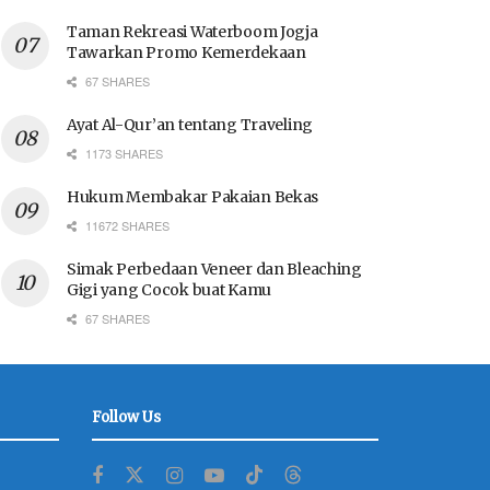
Taman Rekreasi Waterboom Jogja
Tawarkan Promo Kemerdekaan
67 SHARES
Ayat Al-Qur’an tentang Traveling
1173 SHARES
Hukum Membakar Pakaian Bekas
11672 SHARES
Simak Perbedaan Veneer dan Bleaching
Gigi yang Cocok buat Kamu
67 SHARES
Follow Us