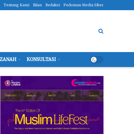
Tentang Kami
Iklan
Redaksi
Pedoman Media Siber
ZANAH
KONSULTASI