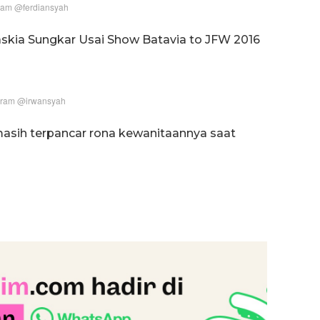
ram @ferdiansyah
skia Sungkar Usai Show Batavia to JFW 2016
gram @irwansyah
sih terpancar rona kewanitaannya saat