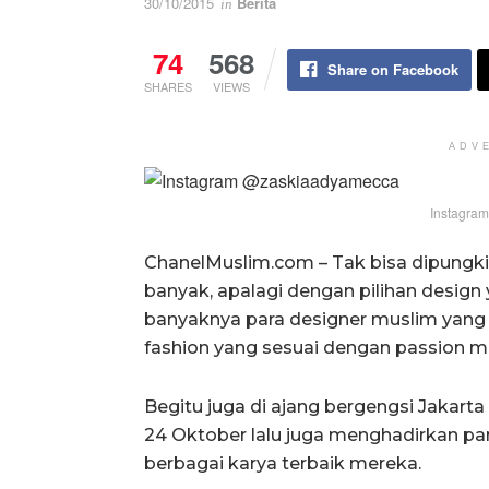
30/10/2015
Berita
in
74
568
Share on Facebook
SHARES
VIEWS
ADV
Instagra
ChanelMuslim.com – Tak bisa dipungkir
banyak, apalagi dengan pilihan desig
banyaknya para designer muslim yan
fashion yang sesuai dengan passion m
Begitu juga di ajang bergengsi Jakart
24 Oktober lalu juga menghadirkan p
berbagai karya terbaik mereka.