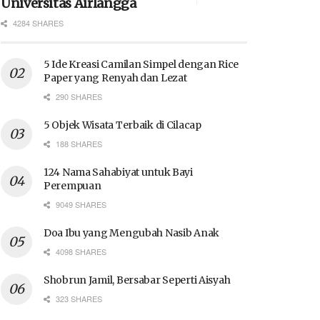
Universitas Airlangga
4284 SHARES
5 Ide Kreasi Camilan Simpel dengan Rice
Paper yang Renyah dan Lezat
290 SHARES
5 Objek Wisata Terbaik di Cilacap
188 SHARES
124 Nama Sahabiyat untuk Bayi
Perempuan
9049 SHARES
Doa Ibu yang Mengubah Nasib Anak
4098 SHARES
Shobrun Jamil, Bersabar Seperti Aisyah
323 SHARES