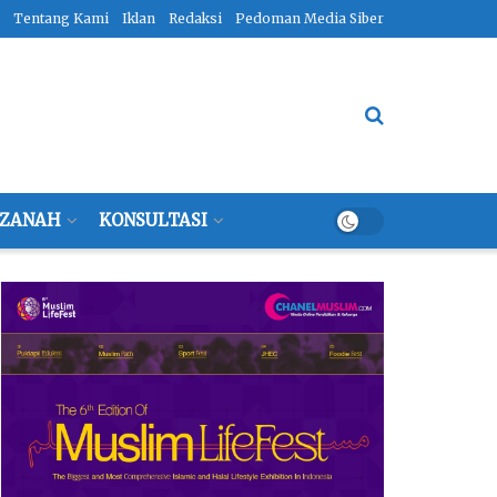
Tentang Kami
Iklan
Redaksi
Pedoman Media Siber
ZANAH
KONSULTASI