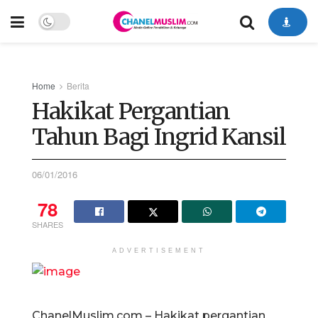
Home
Berita
Hakikat Pergantian
Tahun Bagi Ingrid Kansil
06/01/2016
78
SHARES
ADVERTISEMENT
ChanelMuslim.com – Hakikat pergantian