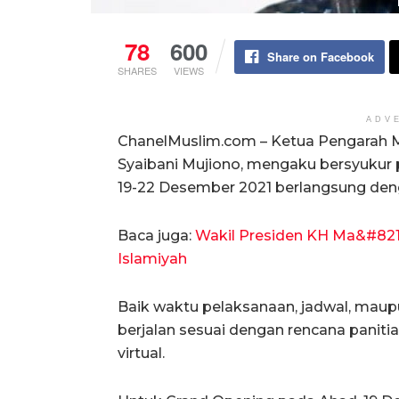
78
600
Share on Facebook
SHARES
VIEWS
ADV
ChanelMuslim.com – Ketua Pengarah M
Syaibani Mujiono, mengaku bersyukur 
19-22 Desember 2021 berlangsung denga
Baca juga:
Wakil Presiden KH Ma&#82
Islamiyah
Baik waktu pelaksanaan, jadwal, maup
berjalan sesuai dengan rencana panitia
virtual.