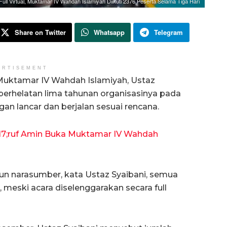
Full Virtual, Muktamar IV Wahdah Islamiyah Diikuti 2376 Peserta Selama Tiga Hari
Share on Twitter
Whatsapp
Telegram
ERTISEMENT
uktamar IV Wahdah Islamiyah, Ustaz
perhelatan lima tahunan organisasinya pada
n lancar dan berjalan sesuai rencana.
17;ruf Amin Buka Muktamar IV Wahdah
un narasumber, kata Ustaz Syaibani, semua
, meski acara diselenggarakan secara full