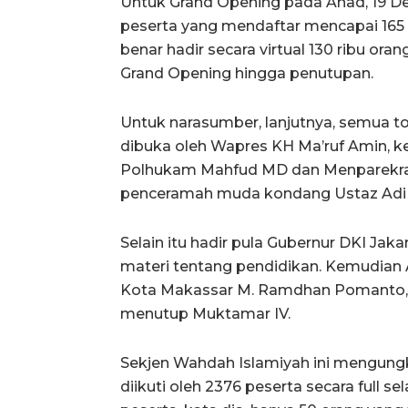
Untuk Grand Opening pada Ahad, 19 D
peserta yang mendaftar mencapai 165 
benar hadir secara virtual 130 ribu o
Grand Opening hingga penutupan.
Untuk narasumber, lanjutnya, semua t
dibuka oleh Wapres KH Ma’ruf Amin, 
Polhukam Mahfud MD dan Menparekra
penceramah muda kondang Ustaz Adi 
Selain itu hadir pula Gubernur DKI J
materi tentang pendidikan. Kemudian A
Kota Makassar M. Ramdhan Pomanto, d
menutup Muktamar IV.
Sekjen Wahdah Islamiyah ini mengung
diikuti oleh 2376 peserta secara full se