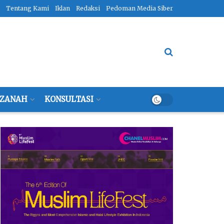
Tentang Kami
Iklan
Redaksi
Pedoman Media Siber
ZANAH
KONSULTASI