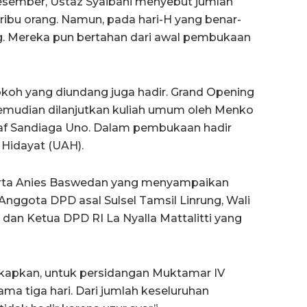
esember, Ustaz Syaibani menyebut jumlah
ribu orang. Namun, pada hari-H yang benar-
rang. Mereka pun bertahan dari awal pembukaan
okoh yang diundang juga hadir. Grand Opening
kemudian dilanjutkan kuliah umum oleh Menko
f Sandiaga Uno. Dalam pembukaan hadir
Hidayat (UAH).
akarta Anies Baswedan yang menyampaikan
nggota DPD asal Sulsel Tamsil Linrung, Wali
an Ketua DPD RI La Nyalla Mattalitti yang
kapkan, untuk persidangan Muktamar IV
lama tiga hari. Dari jumlah keseluruhan