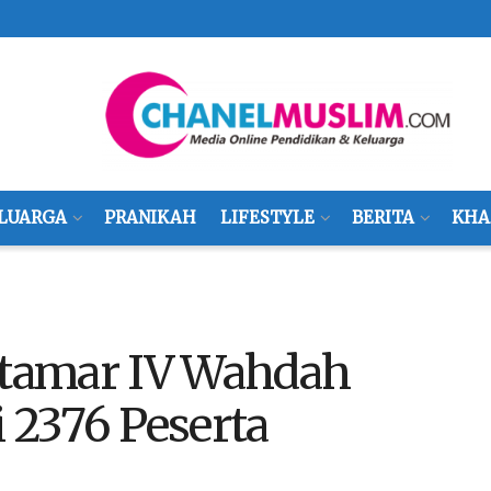
LUARGA
PRANIKAH
LIFESTYLE
BERITA
KHA
uktamar IV Wahdah
i 2376 Peserta
i