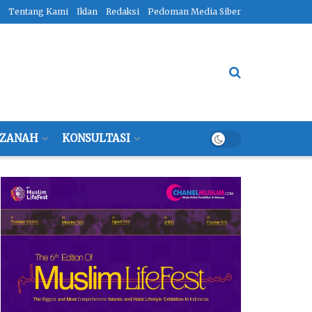
Tentang Kami
Iklan
Redaksi
Pedoman Media Siber
ZANAH
KONSULTASI