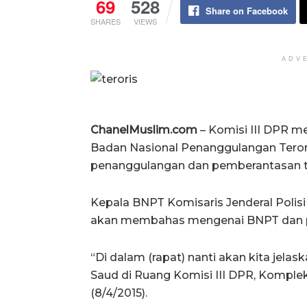
69
528
Share on Facebook
SHARES
VIEWS
ADV
ChanelMuslim.com
– Komisi III DPR m
Badan Nasional Penanggulangan Ter
penanggulangan dan pemberantasan t
Kepala BNPT Komisaris Jenderal Polis
akan membahas mengenai BNPT dan pe
“Di dalam (rapat) nanti akan kita jela
Saud di Ruang Komisi III DPR, Komplek
(8/4/2015).