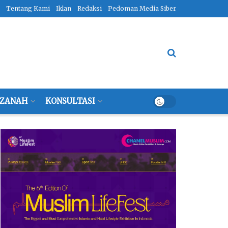
Tentang Kami
Iklan
Redaksi
Pedoman Media Siber
ZANAH
KONSULTASI