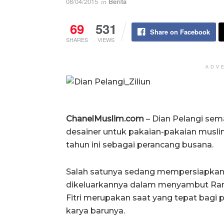
08/04/2015
Berita
in
69
531
Share on Facebook
SHARES
VIEWS
ADV
ChanelMuslim.com
– Dian Pelangi se
desainer untuk pakaian-pakaian musli
tahun ini sebagai perancang busana.
Salah satunya sedang mempersiapkan 
dikeluarkannya dalam menyambut Rama
Fitri merupakan saat yang tepat bagi
karya barunya.