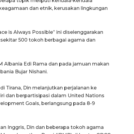
berapa topik meliputi kendala-kendala
k keagamaan dan etnik, kerusakan lingkungan
e is Always Possible” ini diselenggarakan
i sekitar 500 tokoh berbagai agama dan
 PM Albania Edi Rama dan pada jamuan makan
bania Bujar Nishani.
di Tirana, Din melanjutkan perjalanan ke
adiri dan berpartisipasi dalam United Nations
velopment Goals, berlangsung pada 8-9
an Inggris, Din dan beberapa tokoh agama