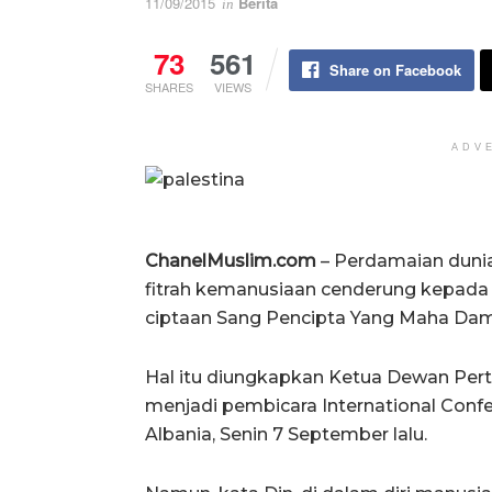
11/09/2015
Berita
in
73
561
Share on Facebook
SHARES
VIEWS
ADV
ChanelMuslim.com
– Perdamaian dunia
fitrah kemanusiaan cenderung kepad
ciptaan Sang Pencipta Yang Maha Dam
Hal itu diungkapkan Ketua Dewan Per
menjadi pembicara International Confer
Albania, Senin 7 September lalu.