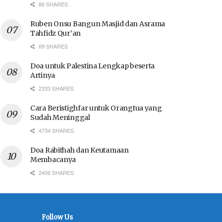
86 SHARES
Ruben Onsu Bangun Masjid dan Asrama
Tahfidz Qur’an
69 SHARES
Doa untuk Palestina Lengkap beserta
Artinya
2333 SHARES
Cara Beristighfar untuk Orangtua yang
Sudah Meninggal
4734 SHARES
Doa Rabithah dan Keutamaan
Membacanya
2406 SHARES
Follow Us