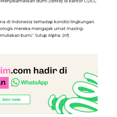
k Menyelamatkan Bumi (IBMB) di kantor CDCC
ma di Indonesia terhadap kondisi lingkungan.
ologis mereka mengajak umat masing-
liakan bumi,” tutup Alpha. (nf)