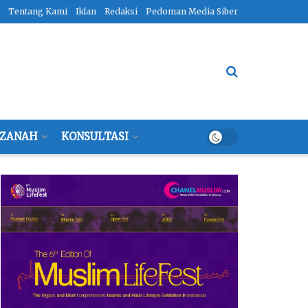
Tentang Kami
Iklan
Redaksi
Pedoman Media Siber
ZANAH
KONSULTASI