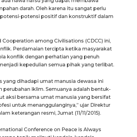
sia ada hawa nafsu yang dapat membawa
ahan darah. Oleh karena itu sangat perlu
tensi-potensi positif dan konstruktif dalam
 Cooperation among Civilisations (CDCC) ini,
nflik. Perdamaian tercipta ketika masyarakat
lola konflik dengan perhatian yang penuh
enjadi kepedulian semua pihak yang terlibat.
s yang dihadapi umat manusia dewasa ini
n perubahan iklim. Semuanya adalah bentuk-
ut aksi bersama umat manusia yang bersifat
ofesi untuk menanggulanginya,” ujar Direktur
m keterangan resmi, Jumat (11/11/2015).
rnational Conference on Peace is Always