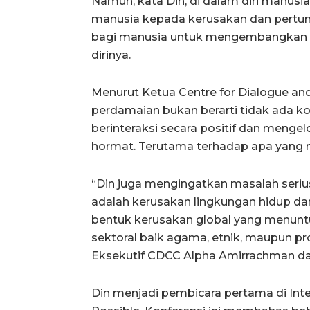
Namun, kata Din, di dalam diri manu
manusia kepada kerusakan dan pertump
bagi manusia untuk mengembangkan po
dirinya.
Menurut Ketua Centre for Dialogue and
perdamaian bukan berarti tidak ada ko
berinteraksi secara positif dan menge
hormat. Terutama terhadap apa yang m
“Din juga mengingatkan masalah seriu
adalah kerusakan lingkungan hidup da
bentuk kerusakan global yang menunt
sektoral baik agama, etnik, maupun pr
Eksekutif CDCC Alpha Amirrachman dala
Din menjadi pembicara pertama di Inte