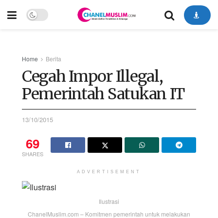
Home
Berita
Cegah Impor Illegal,
Pemerintah Satukan IT
13/10/2015
69
SHARES
ADVERTISEMENT
Ilustrasi
ChanelMuslim.com – Komitmen pemerintah untuk melakukan