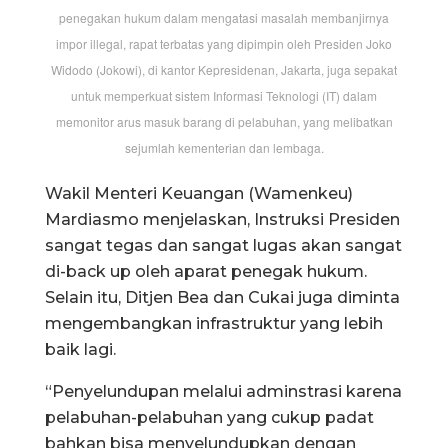
penegakan hukum dalam mengatasi masalah membanjirnya
impor illegal, rapat terbatas yang dipimpin oleh Presiden Joko
Widodo (Jokowi), di kantor Kepresidenan, Jakarta, juga sepakat
untuk memperkuat sistem Informasi Teknologi (IT) dalam
memonitor arus masuk barang di pelabuhan, yang melibatkan
sejumlah kementerian dan lembaga.
Wakil Menteri Keuangan (Wamenkeu)
Mardiasmo menjelaskan, Instruksi Presiden
sangat tegas dan sangat lugas akan sangat
di-back up oleh aparat penegak hukum.
Selain itu, Ditjen Bea dan Cukai juga diminta
mengembangkan infrastruktur yang lebih
baik lagi.
“Penyelundupan melalui adminstrasi karena
pelabuhan-pelabuhan yang cukup padat
bahkan bisa menyelundupkan dengan