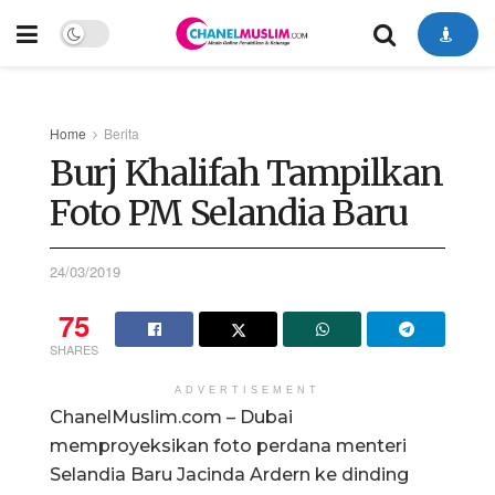
Home
Berita
Burj Khalifah Tampilkan
Foto PM Selandia Baru
24/03/2019
75
SHARES
ADVERTISEMENT
ChanelMuslim.com – Dubai
memproyeksikan foto perdana menteri
Selandia Baru Jacinda Ardern ke dinding