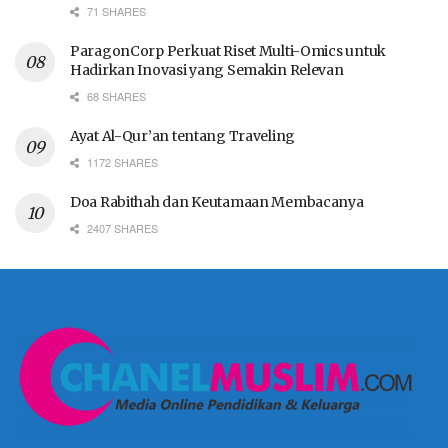
71 SHARES
ParagonCorp Perkuat Riset Multi-Omics untuk
Hadirkan Inovasi yang Semakin Relevan
68 SHARES
Ayat Al-Qur’an tentang Traveling
1172 SHARES
Doa Rabithah dan Keutamaan Membacanya
2407 SHARES