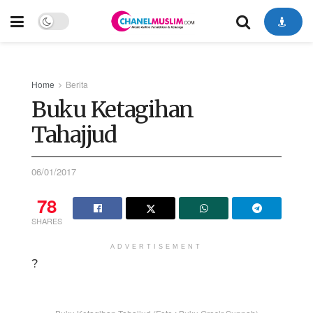
Home
Berita
Buku Ketagihan
Tahajjud
06/01/2017
78
SHARES
ADVERTISEMENT
?