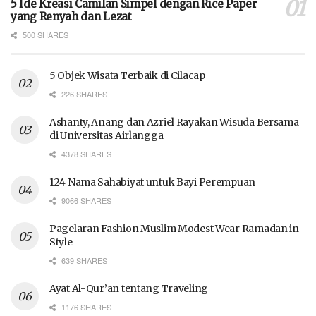
5 Ide Kreasi Camilan Simpel dengan Rice Paper
yang Renyah dan Lezat
500 SHARES
5 Objek Wisata Terbaik di Cilacap
226 SHARES
Ashanty, Anang dan Azriel Rayakan Wisuda Bersama
di Universitas Airlangga
4378 SHARES
124 Nama Sahabiyat untuk Bayi Perempuan
9066 SHARES
Pagelaran Fashion Muslim Modest Wear Ramadan in
Style
639 SHARES
Ayat Al-Qur’an tentang Traveling
1176 SHARES