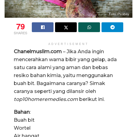
Foto: Pixabay
79
SHARES
ADVERTISEMENT
Chanelmuslim.com
– Jika Anda ingin
mencerahkan warna bibir yang gelap, ada
satu cara alami yang aman dan bebas
resiko bahan kimia, yaitu menggunakan
buah bit. Bagaimana caranya? Simak
caranya seperti yang dilansir oleh
top10homeremedies.com
berikut ini.
Bahan
:
Buah bit
Wortel
Air hangat