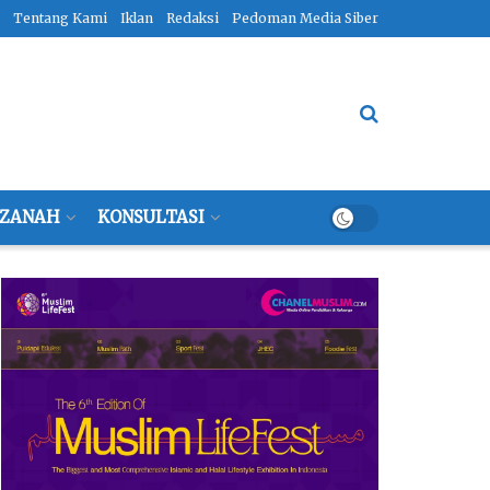
Tentang Kami
Iklan
Redaksi
Pedoman Media Siber
ZANAH
KONSULTASI