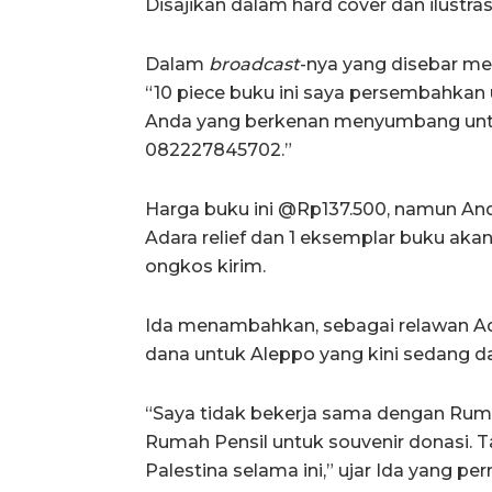
Disajikan dalam hard cover dan ilustr
Dalam
broadcast
-nya yang disebar mel
“10 piece buku ini saya persembahkan 
Anda yang berkenan menyumbang untu
082227845702.”
Harga buku ini @Rp137.500, namun An
Adara relief dan 1 eksemplar buku aka
ongkos kirim.
Ida menambahkan, sebagai relawan Ada
dana untuk Aleppo yang kini sedang dal
“Saya tidak bekerja sama dengan Ruma
Rumah Pensil untuk souvenir donasi. T
Palestina selama ini,” ujar Ida yang pe