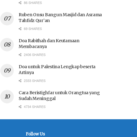
86 SHARES
Ruben Onsu Bangun Masjid dan Asrama
Tahfidz Qur’an
69 SHARES
Doa Rabithah dan Keutamaan
Membacanya
2406 SHARES
Doa untuk Palestina Lengkap beserta
Artinya
2333 SHARES
Cara Beristighfar untuk Orangtua yang
Sudah Meninggal
4734 SHARES
Follow Us