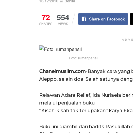
16/12/2016
Berita
in
72
554
Share on Facebook
SHARES
VIEWS
ADV
Foto: rumahpensil
Chanelmuslim.com
-Banyak cara yang
Aleppo, selain doa. Salah satunya den
Relawan Adara Relief, Ida Nurlaela be
melalui penjualan buku
“Kisah-kisah tak terlupakan” karya Ek
Buku ini diambil dari hadits Rasulull