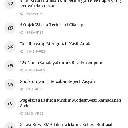
5 Ide Kreasi Camilan Simpel dengan Rice Paper yang
Renyah dan Lezat
270 SHARES
5 Objek Wisata Terbaik di Cilacap
185 SHARES
Doa Ibu yang Mengubah Nasib Anak
4096 SHARES
124 Nama Sahabiyat untuk Bayi Perempuan
9049 SHARES
Shobrun Jamil, Bersabar Seperti Aisyah
323 SHARES
Pagelaran Fashion Muslim Modest Wear Ramadan in
Style
629 SHARES
Siswa-Siswi SMA Jakarta Islamic School Berhasil