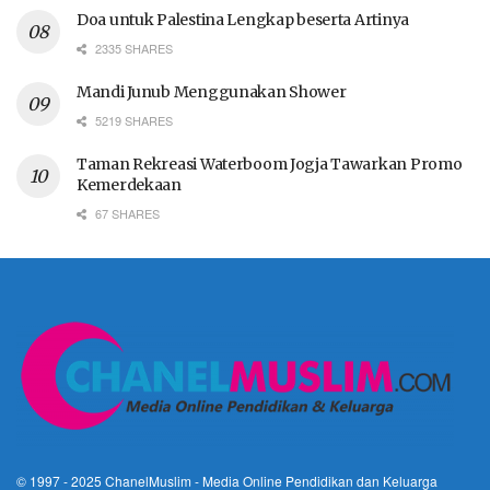
Doa untuk Palestina Lengkap beserta Artinya
2335 SHARES
Mandi Junub Menggunakan Shower
5219 SHARES
Taman Rekreasi Waterboom Jogja Tawarkan Promo
Kemerdekaan
67 SHARES
© 1997 - 2025
ChanelMuslim
- Media Online Pendidikan dan Keluarga