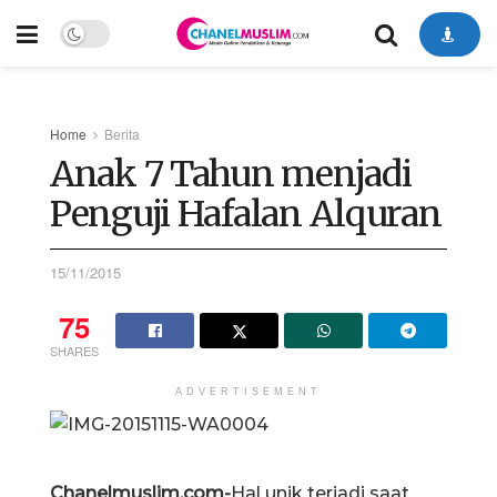
Home
Berita
Anak 7 Tahun menjadi
Penguji Hafalan Alquran
15/11/2015
75
SHARES
ADVERTISEMENT
Chanelmuslim.com-
Hal unik terjadi saat