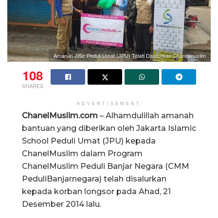
Amanah JISc Peduli Umat (JPU) Telah Disalurkan Chanelmuslim
108
SHARES
ADVERTISEMENT
ChanelMuslim.com
– Alhamdulillah amanah
bantuan yang diberikan oleh Jakarta Islamic
School Peduli Umat (JPU) kepada
ChanelMuslim dalam Program
ChanelMuslim Peduli Banjar Negara (CMM
PeduliBanjarnegara) telah disalurkan
kepada korban longsor pada Ahad, 21
Desember 2014 lalu.